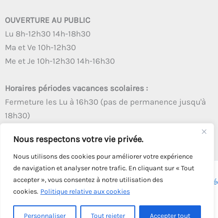
OUVERTURE AU PUBLIC
Lu 8h-12h30 14h-18h30
Ma et Ve 10h-12h30
Me et Je 10h-12h30 14h-16h30
Horaires périodes vacances scolaires :
Fermeture les Lu à 16h30 (pas de permanence jusqu'à
18h30)
Autres créneaux d'ouverture inchangés
Nous respectons votre vie privée.
Nous utilisons des cookies pour améliorer votre expérience
de navigation et analyser notre trafic. En cliquant sur « Tout
accepter », vous consentez à notre utilisation des
Copyright © 2026 - Tous droits réservés - | Webmaster
Astré
cookies.
Politique relative aux cookies
Solution
Personnaliser
Tout rejeter
Accepter tout