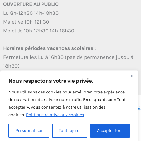
OUVERTURE AU PUBLIC
Lu 8h-12h30 14h-18h30
Ma et Ve 10h-12h30
Me et Je 10h-12h30 14h-16h30
Horaires périodes vacances scolaires :
Fermeture les Lu à 16h30 (pas de permanence jusqu'à
18h30)
Autres créneaux d'ouverture inchangés
Nous respectons votre vie privée.
Nous utilisons des cookies pour améliorer votre expérience
de navigation et analyser notre trafic. En cliquant sur « Tout
accepter », vous consentez à notre utilisation des
Copyright © 2026 - Tous droits réservés - | Webmaster
Astré
cookies.
Politique relative aux cookies
Solution
Personnaliser
Tout rejeter
Accepter tout