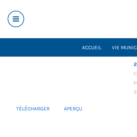
Aller
au
contenu
ACCUEIL
VIE MUNIC
2
C
M
S
TÉLÉCHARGER
APERÇU