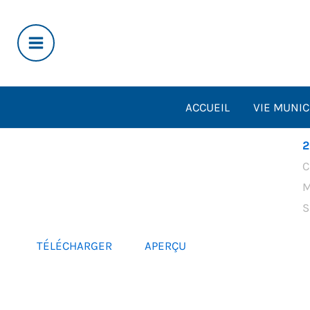
Aller
au
contenu
ACCUEIL
VIE MUNIC
2
C
M
S
TÉLÉCHARGER
APERÇU