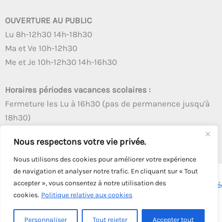
OUVERTURE AU PUBLIC
Lu 8h-12h30 14h-18h30
Ma et Ve 10h-12h30
Me et Je 10h-12h30 14h-16h30
Horaires périodes vacances scolaires :
Fermeture les Lu à 16h30 (pas de permanence jusqu'à
18h30)
Autres créneaux d'ouverture inchangés
Nous respectons votre vie privée.
Nous utilisons des cookies pour améliorer votre expérience
de navigation et analyser notre trafic. En cliquant sur « Tout
accepter », vous consentez à notre utilisation des
Copyright © 2026 - Tous droits réservés - | Webmaster
Astré
cookies.
Politique relative aux cookies
Solution
Personnaliser
Tout rejeter
Accepter tout