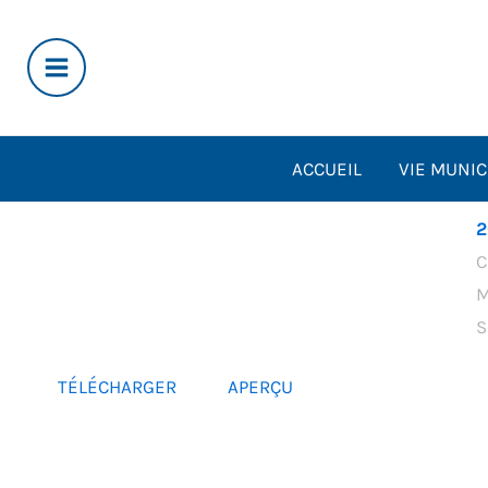
Aller
au
contenu
ACCUEIL
VIE MUNIC
2
C
M
S
TÉLÉCHARGER
APERÇU