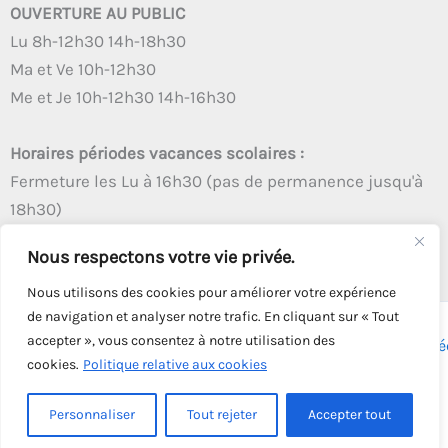
OUVERTURE AU PUBLIC
Lu 8h-12h30 14h-18h30
Ma et Ve 10h-12h30
Me et Je 10h-12h30 14h-16h30
Horaires périodes vacances scolaires :
Fermeture les Lu à 16h30 (pas de permanence jusqu'à
18h30)
Autres créneaux d'ouverture inchangés
Nous respectons votre vie privée.
Nous utilisons des cookies pour améliorer votre expérience
de navigation et analyser notre trafic. En cliquant sur « Tout
accepter », vous consentez à notre utilisation des
Copyright © 2026 - Tous droits réservés - | Webmaster
Astré
cookies.
Politique relative aux cookies
Solution
Personnaliser
Tout rejeter
Accepter tout