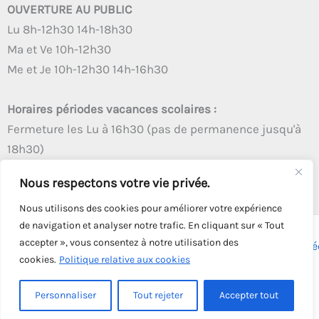
OUVERTURE AU PUBLIC
Lu 8h-12h30 14h-18h30
Ma et Ve 10h-12h30
Me et Je 10h-12h30 14h-16h30
Horaires périodes vacances scolaires :
Fermeture les Lu à 16h30 (pas de permanence jusqu'à
18h30)
Autres créneaux d'ouverture inchangés
Nous respectons votre vie privée.
Nous utilisons des cookies pour améliorer votre expérience
de navigation et analyser notre trafic. En cliquant sur « Tout
accepter », vous consentez à notre utilisation des
Copyright © 2026 - Tous droits réservés - | Webmaster
Astré
cookies.
Politique relative aux cookies
Solution
Personnaliser
Tout rejeter
Accepter tout