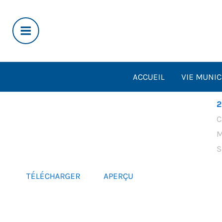
Aller
au
contenu
ACCUEIL
VIE MUNIC
2
C
M
S
TÉLÉCHARGER
APERÇU