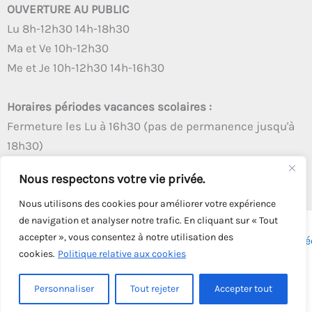
OUVERTURE AU PUBLIC
Lu 8h-12h30 14h-18h30
Ma et Ve 10h-12h30
Me et Je 10h-12h30 14h-16h30
Horaires périodes vacances scolaires :
Fermeture les Lu à 16h30 (pas de permanence jusqu'à
18h30)
Autres créneaux d'ouverture inchangés
Nous respectons votre vie privée.
Nous utilisons des cookies pour améliorer votre expérience
de navigation et analyser notre trafic. En cliquant sur « Tout
accepter », vous consentez à notre utilisation des
Copyright © 2026 - Tous droits réservés - | Webmaster
Astré
cookies.
Politique relative aux cookies
Solution
Personnaliser
Tout rejeter
Accepter tout