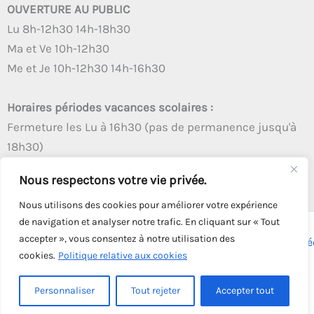
OUVERTURE AU PUBLIC
Lu 8h-12h30 14h-18h30
Ma et Ve 10h-12h30
Me et Je 10h-12h30 14h-16h30
Horaires périodes vacances scolaires :
Fermeture les Lu à 16h30 (pas de permanence jusqu'à
18h30)
Autres créneaux d'ouverture inchangés
Nous respectons votre vie privée.
Nous utilisons des cookies pour améliorer votre expérience
de navigation et analyser notre trafic. En cliquant sur « Tout
accepter », vous consentez à notre utilisation des
Copyright © 2026 - Tous droits réservés - | Webmaster
Astré
cookies.
Politique relative aux cookies
Solution
Personnaliser
Tout rejeter
Accepter tout