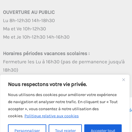
OUVERTURE AU PUBLIC
Lu 8h-12h30 14h-18h30
Ma et Ve 10h-12h30
Me et Je 10h-12h30 14h-16h30
Horaires périodes vacances scolaires :
Fermeture les Lu à 16h30 (pas de permanence jusqu'à
18h30)
Autres créneaux d'ouverture inchangés
Nous respectons votre vie privée.
Nous utilisons des cookies pour améliorer votre expérience
de navigation et analyser notre trafic. En cliquant sur « Tout
accepter », vous consentez à notre utilisation des
Copyright © 2026 - Tous droits réservés - | Webmaster
Astré
cookies.
Politique relative aux cookies
Solution
Personnaliser
Tout rejeter
Accepter tout