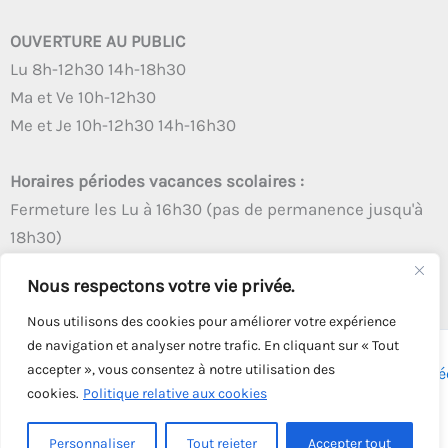
OUVERTURE AU PUBLIC
Lu 8h-12h30 14h-18h30
Ma et Ve 10h-12h30
Me et Je 10h-12h30 14h-16h30
Horaires périodes vacances scolaires :
Fermeture les Lu à 16h30 (pas de permanence jusqu'à
18h30)
Autres créneaux d'ouverture inchangés
Nous respectons votre vie privée.
Nous utilisons des cookies pour améliorer votre expérience
de navigation et analyser notre trafic. En cliquant sur « Tout
accepter », vous consentez à notre utilisation des
Copyright © 2026 - Tous droits réservés - | Webmaster
Astré
cookies.
Politique relative aux cookies
Solution
Personnaliser
Tout rejeter
Accepter tout