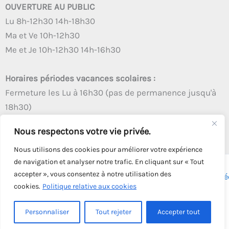
OUVERTURE AU PUBLIC
Lu 8h-12h30 14h-18h30
Ma et Ve 10h-12h30
Me et Je 10h-12h30 14h-16h30
Horaires périodes vacances scolaires :
Fermeture les Lu à 16h30 (pas de permanence jusqu'à
18h30)
Autres créneaux d'ouverture inchangés
Nous respectons votre vie privée.
Nous utilisons des cookies pour améliorer votre expérience
de navigation et analyser notre trafic. En cliquant sur « Tout
accepter », vous consentez à notre utilisation des
Copyright © 2026 - Tous droits réservés - | Webmaster
Astré
cookies.
Politique relative aux cookies
Solution
Personnaliser
Tout rejeter
Accepter tout