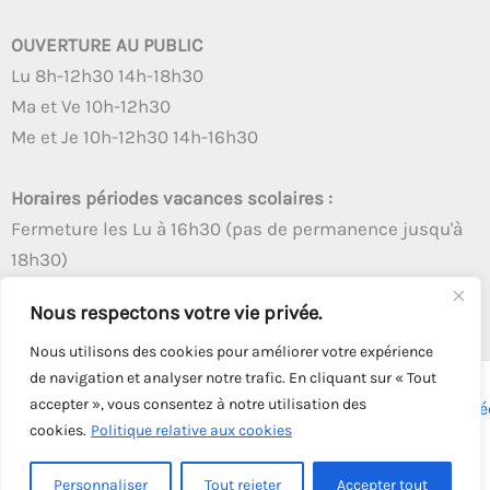
OUVERTURE AU PUBLIC
Lu 8h-12h30 14h-18h30
Ma et Ve 10h-12h30
Me et Je 10h-12h30 14h-16h30
Horaires périodes vacances scolaires :
Fermeture les Lu à 16h30 (pas de permanence jusqu'à
18h30)
Autres créneaux d'ouverture inchangés
Nous respectons votre vie privée.
Nous utilisons des cookies pour améliorer votre expérience
de navigation et analyser notre trafic. En cliquant sur « Tout
accepter », vous consentez à notre utilisation des
Copyright © 2026 - Tous droits réservés - | Webmaster
Astré
cookies.
Politique relative aux cookies
Solution
Personnaliser
Tout rejeter
Accepter tout