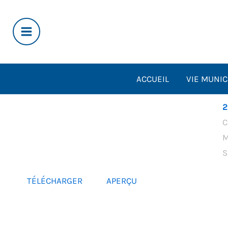
Aller
au
contenu
ACCUEIL
VIE MUNIC
2
C
M
S
TÉLÉCHARGER
APERÇU