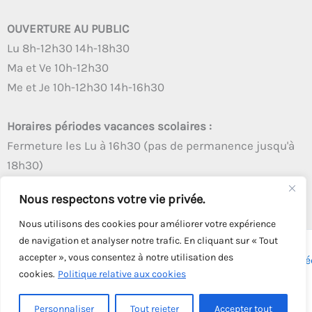
OUVERTURE AU PUBLIC
Lu 8h-12h30 14h-18h30
Ma et Ve 10h-12h30
Me et Je 10h-12h30 14h-16h30
Horaires périodes vacances scolaires :
Fermeture les Lu à 16h30 (pas de permanence jusqu'à
18h30)
Autres créneaux d'ouverture inchangés
Nous respectons votre vie privée.
Nous utilisons des cookies pour améliorer votre expérience
de navigation et analyser notre trafic. En cliquant sur « Tout
accepter », vous consentez à notre utilisation des
Copyright © 2026 - Tous droits réservés - | Webmaster
Astré
cookies.
Politique relative aux cookies
Solution
Personnaliser
Tout rejeter
Accepter tout