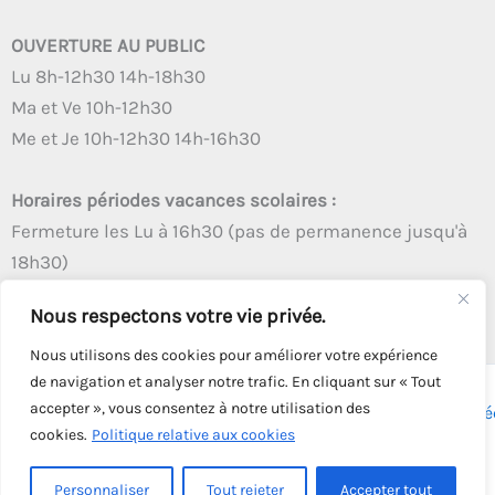
OUVERTURE AU PUBLIC
Lu 8h-12h30 14h-18h30
Ma et Ve 10h-12h30
Me et Je 10h-12h30 14h-16h30
Horaires périodes vacances scolaires :
Fermeture les Lu à 16h30 (pas de permanence jusqu'à
18h30)
Autres créneaux d'ouverture inchangés
Nous respectons votre vie privée.
Nous utilisons des cookies pour améliorer votre expérience
de navigation et analyser notre trafic. En cliquant sur « Tout
accepter », vous consentez à notre utilisation des
Copyright © 2026 - Tous droits réservés - | Webmaster
Astré
cookies.
Politique relative aux cookies
Solution
Personnaliser
Tout rejeter
Accepter tout