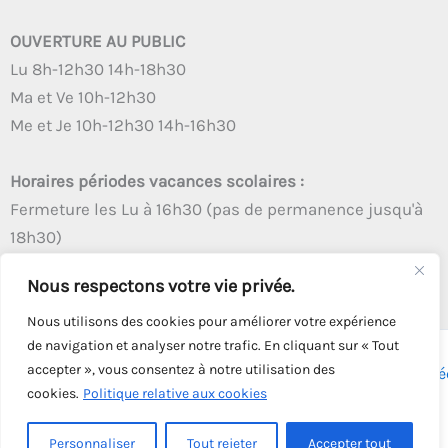
OUVERTURE AU PUBLIC
Lu 8h-12h30 14h-18h30
Ma et Ve 10h-12h30
Me et Je 10h-12h30 14h-16h30
Horaires périodes vacances scolaires :
Fermeture les Lu à 16h30 (pas de permanence jusqu'à
18h30)
Autres créneaux d'ouverture inchangés
Nous respectons votre vie privée.
Nous utilisons des cookies pour améliorer votre expérience
de navigation et analyser notre trafic. En cliquant sur « Tout
accepter », vous consentez à notre utilisation des
Copyright © 2026 - Tous droits réservés - | Webmaster
Astré
cookies.
Politique relative aux cookies
Solution
Personnaliser
Tout rejeter
Accepter tout