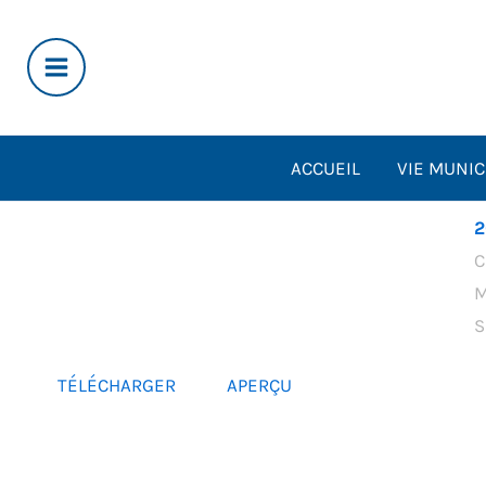
Aller
au
contenu
ACCUEIL
VIE MUNIC
2
C
M
S
TÉLÉCHARGER
APERÇU