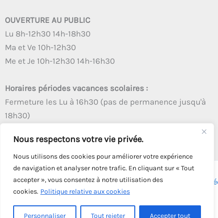
OUVERTURE AU PUBLIC
Lu 8h-12h30 14h-18h30
Ma et Ve 10h-12h30
Me et Je 10h-12h30 14h-16h30
Horaires périodes vacances scolaires :
Fermeture les Lu à 16h30 (pas de permanence jusqu'à
18h30)
Autres créneaux d'ouverture inchangés
Nous respectons votre vie privée.
Nous utilisons des cookies pour améliorer votre expérience
de navigation et analyser notre trafic. En cliquant sur « Tout
accepter », vous consentez à notre utilisation des
Copyright © 2026 - Tous droits réservés - | Webmaster
Astré
cookies.
Politique relative aux cookies
Solution
Personnaliser
Tout rejeter
Accepter tout