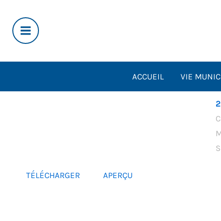
Aller
au
contenu
ACCUEIL
VIE MUNIC
2
C
M
S
TÉLÉCHARGER
APERÇU