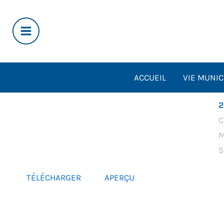
Aller
au
contenu
ACCUEIL
VIE MUNIC
2
C
M
S
TÉLÉCHARGER
APERÇU