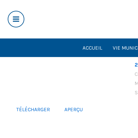
Aller
au
contenu
ACCUEIL
VIE MUNIC
2
C
M
S
TÉLÉCHARGER
APERÇU