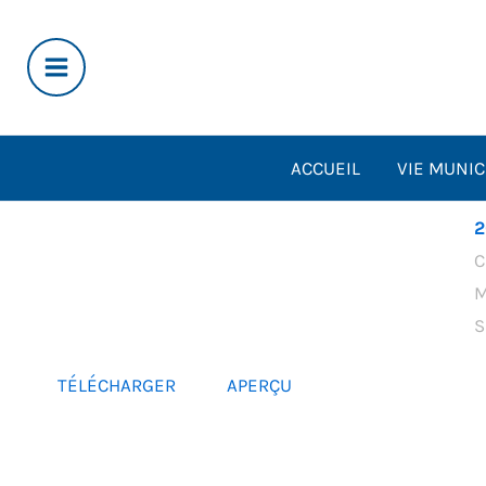
Aller
au
contenu
ACCUEIL
VIE MUNIC
2
C
M
S
TÉLÉCHARGER
APERÇU