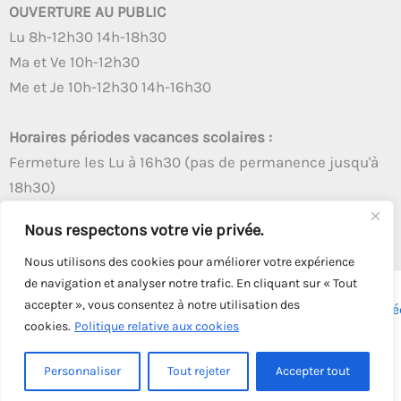
OUVERTURE AU PUBLIC
Lu 8h-12h30 14h-18h30
Ma et Ve 10h-12h30
Me et Je 10h-12h30 14h-16h30
Horaires périodes vacances scolaires :
Fermeture les Lu à 16h30 (pas de permanence jusqu'à
18h30)
Autres créneaux d'ouverture inchangés
Nous respectons votre vie privée.
Nous utilisons des cookies pour améliorer votre expérience
de navigation et analyser notre trafic. En cliquant sur « Tout
accepter », vous consentez à notre utilisation des
Copyright © 2026 - Tous droits réservés - | Webmaster
Astré
cookies.
Politique relative aux cookies
Solution
Personnaliser
Tout rejeter
Accepter tout