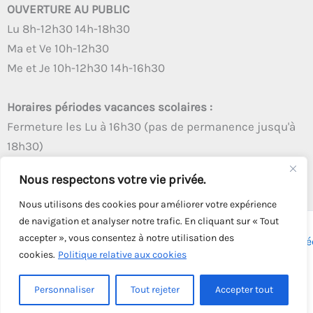
OUVERTURE AU PUBLIC
Lu 8h-12h30 14h-18h30
Ma et Ve 10h-12h30
Me et Je 10h-12h30 14h-16h30
Horaires périodes vacances scolaires :
Fermeture les Lu à 16h30 (pas de permanence jusqu'à
18h30)
Autres créneaux d'ouverture inchangés
Nous respectons votre vie privée.
Nous utilisons des cookies pour améliorer votre expérience
de navigation et analyser notre trafic. En cliquant sur « Tout
accepter », vous consentez à notre utilisation des
Copyright © 2026 - Tous droits réservés - | Webmaster
Astré
cookies.
Politique relative aux cookies
Solution
Personnaliser
Tout rejeter
Accepter tout