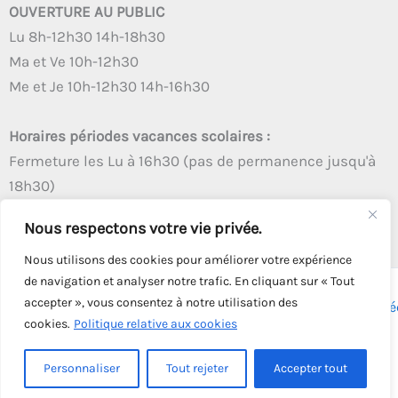
OUVERTURE AU PUBLIC
Lu 8h-12h30 14h-18h30
Ma et Ve 10h-12h30
Me et Je 10h-12h30 14h-16h30
Horaires périodes vacances scolaires :
Fermeture les Lu à 16h30 (pas de permanence jusqu'à
18h30)
Autres créneaux d'ouverture inchangés
Nous respectons votre vie privée.
Nous utilisons des cookies pour améliorer votre expérience
de navigation et analyser notre trafic. En cliquant sur « Tout
accepter », vous consentez à notre utilisation des
Copyright © 2026 - Tous droits réservés - | Webmaster
Astré
cookies.
Politique relative aux cookies
Solution
Personnaliser
Tout rejeter
Accepter tout