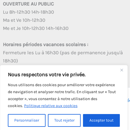
OUVERTURE AU PUBLIC
Lu 8h-12h30 14h-18h30
Ma et Ve 10h-12h30
Me et Je 10h-12h30 14h-16h30
Horaires périodes vacances scolaires :
Fermeture les Lu à 16h30 (pas de permanence jusqu'à
18h30)
Autres créneaux d'ouverture inchangés
Nous respectons votre vie privée.
Nous utilisons des cookies pour améliorer votre expérience
de navigation et analyser notre trafic. En cliquant sur « Tout
accepter », vous consentez à notre utilisation des
Copyright © 2026 - Tous droits réservés - | Webmaster
Astré
cookies.
Politique relative aux cookies
Solution
Personnaliser
Tout rejeter
Accepter tout