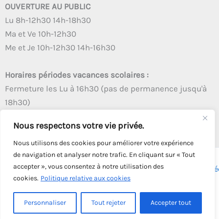
OUVERTURE AU PUBLIC
Lu 8h-12h30 14h-18h30
Ma et Ve 10h-12h30
Me et Je 10h-12h30 14h-16h30
Horaires périodes vacances scolaires :
Fermeture les Lu à 16h30 (pas de permanence jusqu'à
18h30)
Autres créneaux d'ouverture inchangés
Nous respectons votre vie privée.
Nous utilisons des cookies pour améliorer votre expérience
de navigation et analyser notre trafic. En cliquant sur « Tout
accepter », vous consentez à notre utilisation des
Copyright © 2026 - Tous droits réservés - | Webmaster
Astré
cookies.
Politique relative aux cookies
Solution
Personnaliser
Tout rejeter
Accepter tout