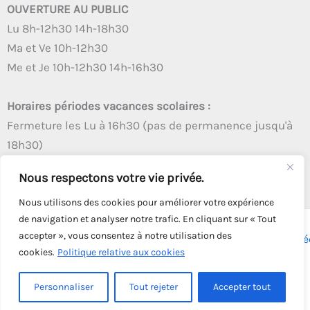
OUVERTURE AU PUBLIC
Lu 8h-12h30 14h-18h30
Ma et Ve 10h-12h30
Me et Je 10h-12h30 14h-16h30
Horaires périodes vacances scolaires :
Fermeture les Lu à 16h30 (pas de permanence jusqu'à
18h30)
Autres créneaux d'ouverture inchangés
Nous respectons votre vie privée.
Nous utilisons des cookies pour améliorer votre expérience
de navigation et analyser notre trafic. En cliquant sur « Tout
accepter », vous consentez à notre utilisation des
Copyright © 2026 - Tous droits réservés - | Webmaster
Astré
cookies.
Politique relative aux cookies
Solution
Personnaliser
Tout rejeter
Accepter tout