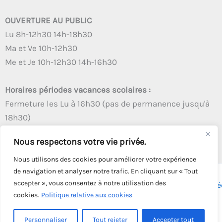
OUVERTURE AU PUBLIC
Lu 8h-12h30 14h-18h30
Ma et Ve 10h-12h30
Me et Je 10h-12h30 14h-16h30
Horaires périodes vacances scolaires :
Fermeture les Lu à 16h30 (pas de permanence jusqu'à
18h30)
Autres créneaux d'ouverture inchangés
Nous respectons votre vie privée.
Nous utilisons des cookies pour améliorer votre expérience
de navigation et analyser notre trafic. En cliquant sur « Tout
accepter », vous consentez à notre utilisation des
Copyright © 2026 - Tous droits réservés - | Webmaster
Astré
cookies.
Politique relative aux cookies
Solution
Personnaliser
Tout rejeter
Accepter tout