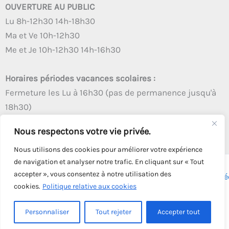
OUVERTURE AU PUBLIC
Lu 8h-12h30 14h-18h30
Ma et Ve 10h-12h30
Me et Je 10h-12h30 14h-16h30
Horaires périodes vacances scolaires :
Fermeture les Lu à 16h30 (pas de permanence jusqu'à
18h30)
Autres créneaux d'ouverture inchangés
Nous respectons votre vie privée.
Nous utilisons des cookies pour améliorer votre expérience
de navigation et analyser notre trafic. En cliquant sur « Tout
accepter », vous consentez à notre utilisation des
Copyright © 2026 - Tous droits réservés - | Webmaster
Astré
cookies.
Politique relative aux cookies
Solution
Personnaliser
Tout rejeter
Accepter tout