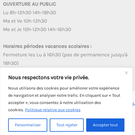
OUVERTURE AU PUBLIC
Lu 8h-12h30 14h-18h30
Ma et Ve 10h-12h30
Me et Je 10h-12h30 14h-16h30
Horaires périodes vacances scolaires :
Fermeture les Lu à 16h30 (pas de permanence jusqu'à
18h30)
Autres créneaux d'ouverture inchangés
Nous respectons votre vie privée.
Nous utilisons des cookies pour améliorer votre expérience
de navigation et analyser notre trafic. En cliquant sur « Tout
accepter », vous consentez à notre utilisation des
Copyright © 2026 - Tous droits réservés - | Webmaster
Astré
cookies.
Politique relative aux cookies
Solution
Personnaliser
Tout rejeter
Accepter tout