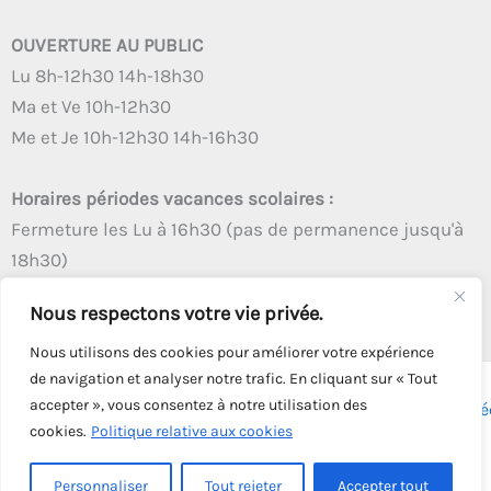
OUVERTURE AU PUBLIC
Lu 8h-12h30 14h-18h30
Ma et Ve 10h-12h30
Me et Je 10h-12h30 14h-16h30
Horaires périodes vacances scolaires :
Fermeture les Lu à 16h30 (pas de permanence jusqu'à
18h30)
Autres créneaux d'ouverture inchangés
Nous respectons votre vie privée.
Nous utilisons des cookies pour améliorer votre expérience
de navigation et analyser notre trafic. En cliquant sur « Tout
accepter », vous consentez à notre utilisation des
Copyright © 2026 - Tous droits réservés - | Webmaster
Astré
cookies.
Politique relative aux cookies
Solution
Personnaliser
Tout rejeter
Accepter tout