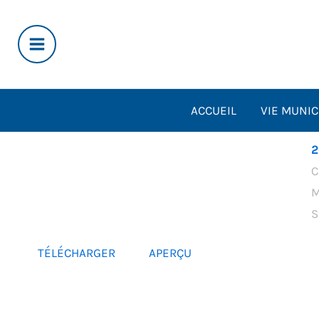
Aller
au
contenu
ACCUEIL
VIE MUNIC
2
C
M
S
TÉLÉCHARGER
APERÇU