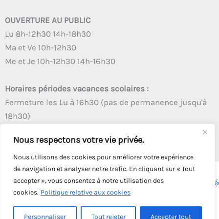
OUVERTURE AU PUBLIC
Lu 8h-12h30 14h-18h30
Ma et Ve 10h-12h30
Me et Je 10h-12h30 14h-16h30
Horaires périodes vacances scolaires :
Fermeture les Lu à 16h30 (pas de permanence jusqu'à
18h30)
Autres créneaux d'ouverture inchangés
Nous respectons votre vie privée.
Nous utilisons des cookies pour améliorer votre expérience
de navigation et analyser notre trafic. En cliquant sur « Tout
accepter », vous consentez à notre utilisation des
Copyright © 2026 - Tous droits réservés - | Webmaster
Astré
cookies.
Politique relative aux cookies
Solution
Personnaliser
Tout rejeter
Accepter tout