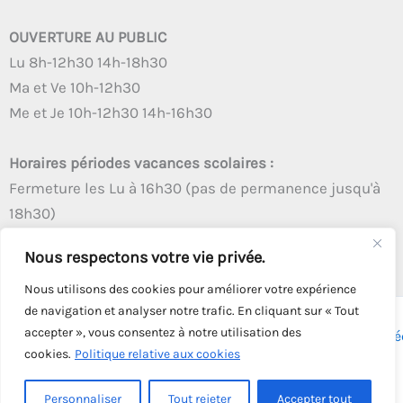
OUVERTURE AU PUBLIC
Lu 8h-12h30 14h-18h30
Ma et Ve 10h-12h30
Me et Je 10h-12h30 14h-16h30
Horaires périodes vacances scolaires :
Fermeture les Lu à 16h30 (pas de permanence jusqu'à
18h30)
Autres créneaux d'ouverture inchangés
Nous respectons votre vie privée.
Nous utilisons des cookies pour améliorer votre expérience
de navigation et analyser notre trafic. En cliquant sur « Tout
accepter », vous consentez à notre utilisation des
Copyright © 2026 - Tous droits réservés - | Webmaster
Astré
cookies.
Politique relative aux cookies
Solution
Personnaliser
Tout rejeter
Accepter tout