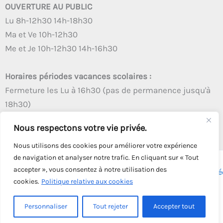
OUVERTURE AU PUBLIC
Lu 8h-12h30 14h-18h30
Ma et Ve 10h-12h30
Me et Je 10h-12h30 14h-16h30
Horaires périodes vacances scolaires :
Fermeture les Lu à 16h30 (pas de permanence jusqu'à
18h30)
Autres créneaux d'ouverture inchangés
Nous respectons votre vie privée.
Nous utilisons des cookies pour améliorer votre expérience
de navigation et analyser notre trafic. En cliquant sur « Tout
accepter », vous consentez à notre utilisation des
Copyright © 2026 - Tous droits réservés - | Webmaster
Astré
cookies.
Politique relative aux cookies
Solution
Personnaliser
Tout rejeter
Accepter tout