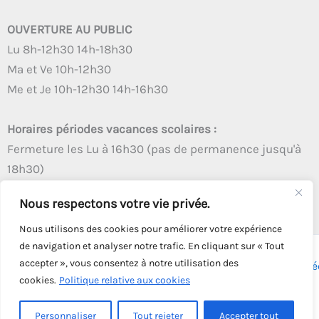
OUVERTURE AU PUBLIC
Lu 8h-12h30 14h-18h30
Ma et Ve 10h-12h30
Me et Je 10h-12h30 14h-16h30
Horaires périodes vacances scolaires :
Fermeture les Lu à 16h30 (pas de permanence jusqu'à
18h30)
Autres créneaux d'ouverture inchangés
Nous respectons votre vie privée.
Nous utilisons des cookies pour améliorer votre expérience
de navigation et analyser notre trafic. En cliquant sur « Tout
accepter », vous consentez à notre utilisation des
Copyright © 2026 - Tous droits réservés - | Webmaster
Astré
cookies.
Politique relative aux cookies
Solution
Personnaliser
Tout rejeter
Accepter tout