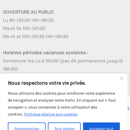
OUVERTURE AU PUBLIC
Lu 8h-12h30 14h-18h30
Ma et Ve 10h-12h30
Me et Je 10h-12h30 14h-16h30
Horaires périodes vacances scolaires :
Fermeture les Lu à 16h30 (pas de permanence jusqu'à
18h30)
Autres créneaux d'ouverture inchangés
Nous respectons votre vie privée.
Nous utilisons des cookies pour améliorer votre expérience
de navigation et analyser notre trafic. En cliquant sur « Tout
accepter », vous consentez à notre utilisation des
Copyright © 2026 - Tous droits réservés - | Webmaster
Astré
cookies.
Politique relative aux cookies
Solution
Personnaliser
Tout rejeter
Accepter tout