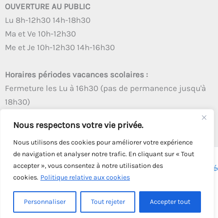
OUVERTURE AU PUBLIC
Lu 8h-12h30 14h-18h30
Ma et Ve 10h-12h30
Me et Je 10h-12h30 14h-16h30
Horaires périodes vacances scolaires :
Fermeture les Lu à 16h30 (pas de permanence jusqu'à
18h30)
Autres créneaux d'ouverture inchangés
Nous respectons votre vie privée.
Nous utilisons des cookies pour améliorer votre expérience
de navigation et analyser notre trafic. En cliquant sur « Tout
accepter », vous consentez à notre utilisation des
Copyright © 2026 - Tous droits réservés - | Webmaster
Astré
cookies.
Politique relative aux cookies
Solution
Personnaliser
Tout rejeter
Accepter tout