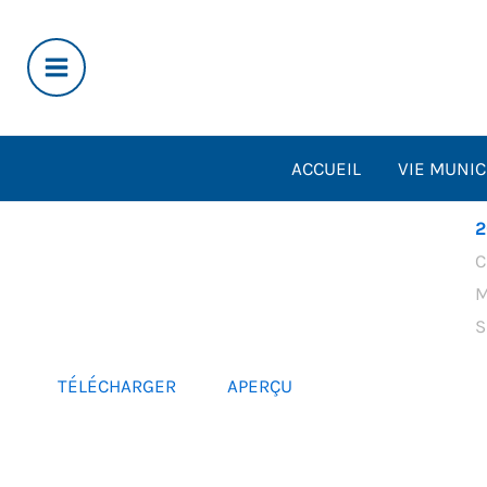
Aller
au
contenu
ACCUEIL
VIE MUNIC
2
C
M
S
TÉLÉCHARGER
APERÇU