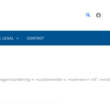
Rechercher
E LEGAL
CONTACT
egoriesordering »: »customorder », »canview »: »0″, »visibi