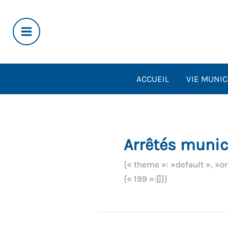
Aller
au
contenu
ACCUEIL
VIE MUNIC
Arrêtés muni
{« theme »: »default », »o
{« 199 »:[]}}