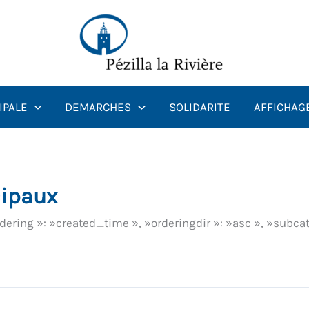
Rechercher :
IPALE
DEMARCHES
SOLIDARITE
AFFICHAG
cipaux
rdering »: »created_time », »orderingdir »: »asc », »subcat