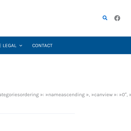
Rechercher
E LEGAL
CONTACT
ategoriesordering »: »nameascending », »canview »: »0″, »