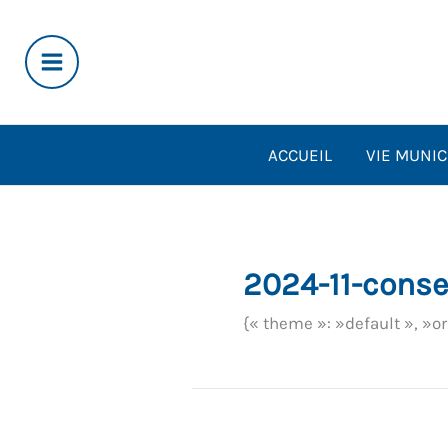
Aller
au
contenu
ACCUEIL
VIE MUNIC
2024-11-conse
{« theme »: »default », »o