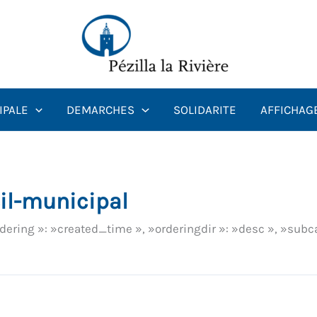
Rechercher :
IPALE
DEMARCHES
SOLIDARITE
AFFICHAG
il-municipal
rdering »: »created_time », »orderingdir »: »desc », »subc