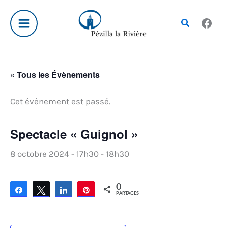
Aller
au
Rechercher
contenu
« Tous les Évènements
Cet évènement est passé.
Spectacle « Guignol »
8 octobre 2024 - 17h30
-
18h30
0
Partagez
Tweetez
Partagez
Épingle
PARTAGES