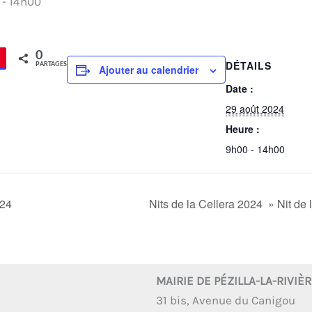
-
14h00
0
agez
Épingle
DÉTAILS
PARTAGES
Ajouter au calendrier
Date :
29 août 2024
Heure :
9h00 - 14h00
24
Nits de la Cellera 2024 » Nit de
MAIRIE DE PÉZILLA-LA-RIVIÈ
31 bis, Avenue du Canigou