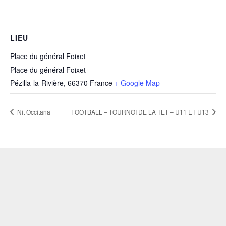
LIEU
Place du général Foixet
Place du général Foixet
Pézilla-la-Rivière
,
66370
France
+ Google Map
Nit Occitana
FOOTBALL – TOURNOI DE LA TÊT – U11 ET U13