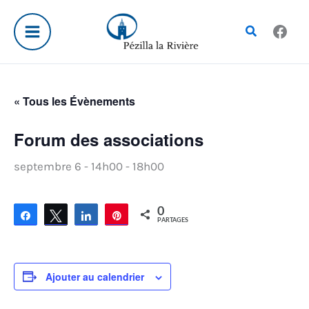
Aller
au
Rechercher
contenu
« Tous les Évènements
Forum des associations
septembre 6 - 14h00
-
18h00
0
Partagez
Tweetez
Partagez
Épingle
PARTAGES
Ajouter au calendrier