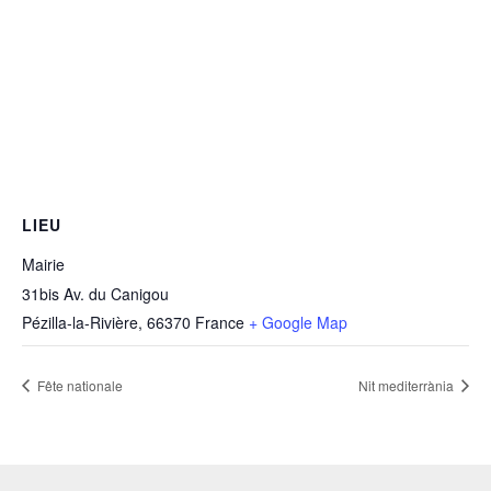
LIEU
Mairie
31bis Av. du Canigou
Pézilla-la-Rivière
,
66370
France
+ Google Map
Fête nationale
Nit mediterrània